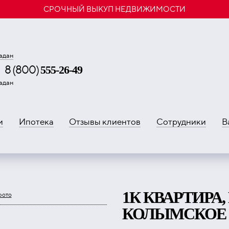
СРОЧНЫЙ ВЫКУП НЕДВИЖИМОСТИ
адан
8 (800)
555-26-49
адан
и
Ипотека
Отзывы клиентов
Сотрудники
В
1К КВАРТИРА,
фото
КОЛЫМСКОЕ Ш