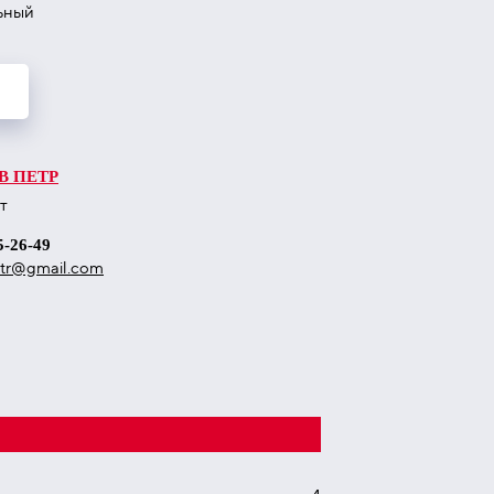
льный
В ПЕТР
т
5-26-49
etr@gmail.com