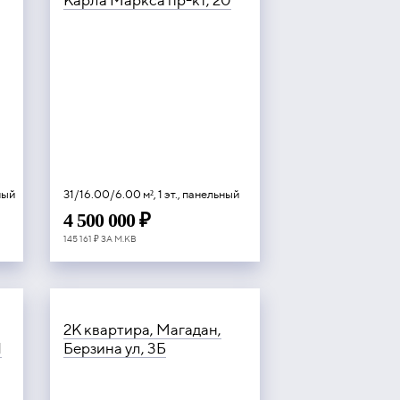
Карла Маркса пр-кт, 20
ьный
31/16.00/6.00 м², 1 эт., панельный
4 500 000 ₽
145 161 ₽ ЗА М.КВ
2К квартира, Магадан,
1
Берзина ул, 3Б