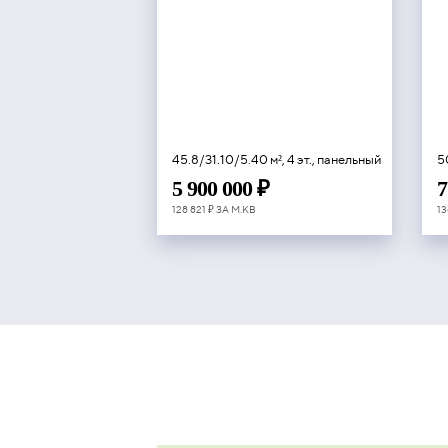
45.8/31.10/5.40 м², 4 эт., панельный
5
5 900 000 ₽
7
128 821 ₽ ЗА М.КВ
13