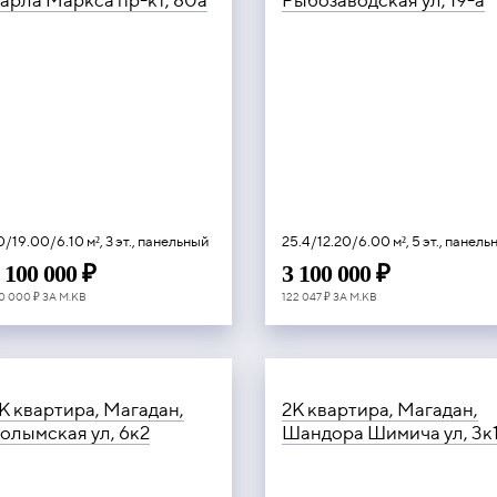
арла Маркса пр-кт, 80а
Рыбозаводская ул, 19-а
0/19.00/6.10 м², 3 эт., панельный
25.4/12.20/6.00 м², 5 эт., панел
 100 000 ₽
3 100 000 ₽
0 000 ₽ ЗА М.КВ
122 047 ₽ ЗА М.КВ
К квартира, Магадан,
2К квартира, Магадан,
олымская ул, 6к2
Шандора Шимича ул, 3к