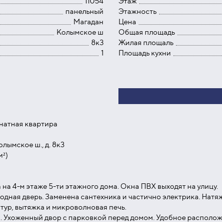
11054
Этаж
панельный
Этажность
Магадан
Цена
Колымское ш
Общая площадь
8к3
Жилая площаль
1
Площадь кухни
мнатная квартира
олымское ш., д. 8к3
м²)
на 4-м этаже 5-ти этажного дома. Окна ПВХ выходят на улицу.
дная дверь. Заменена сантехника и частично электрика. Натя
итур, вытяжка и микроволновая печь.
и. Ухоженный двор с парковкой перед домом. Удобное располож