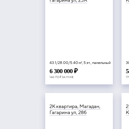
Гагарина ул, 23А
К
43.1/28.00/5.40 м², 5 эт., панельный
3
6 300 000 ₽
5
146 172 ₽ ЗА М.КВ
17
2К квартира, Магадан,
2
Гагарина ул, 28б
К