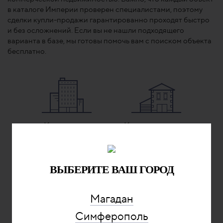
в каталоге Империи проверен специалистами, поэтому
сделки купли-продажи гарантированно проходят быстро
и без осложнений. Если вы не нашли подходящего
варианта в базе, мы готовы помочь вам с поиском объекта
бесплатно.
Квартиры и
Коттеджи и дачи
комнаты
6 объектов
157 объектов
ВЫБЕРИТЕ ВАШ ГОРОД
Земельные
Гаражи и
Магадан
участки
коммерческая
Симферополь
4 объекта
0 объектов